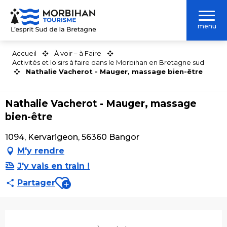
Aller
au
menu
contenu
principal
Accueil
À voir – à Faire
Activités et loisirs à faire dans le Morbihan en Bretagne sud
Nathalie Vacherot - Mauger, massage bien-être
Nathalie Vacherot - Mauger, massage
bien-être
1094, Kervarigeon, 56360 Bangor
M'y rendre
J'y vais en train !
Ajouter aux favoris
Partager
Ouverture et coordonnées