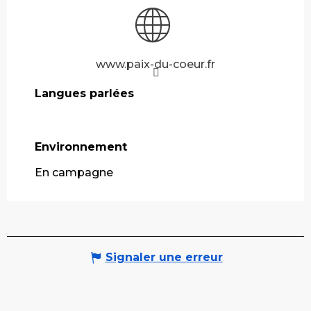
www.paix-du-coeur.fr
Langues parlées
Langues parlées
Environnement
Environnement
En campagne
Signaler une erreur