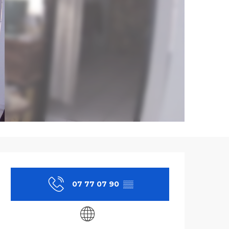
Ouverture et co
07 77 07 90
▒▒