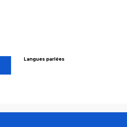
Langues parlées
Langues parlées