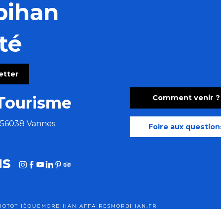
bihan
té
letter
Comment venir ?
Tourisme
e 56038 Vannes
Foire aux question
us
HOTOTHÈQUE
MORBIHAN AFFAIRES
MORBIHAN.FR