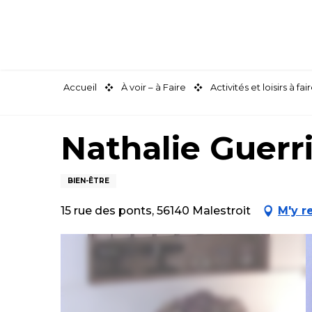
Aller
au
contenu
principal
Accueil
À voir – à Faire
Activités et loisirs à 
Nathalie Guerr
BIEN-ÊTRE
15 rue des ponts, 56140 Malestroit
M'y r