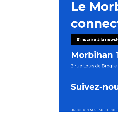
Le Mor
connec
S'inscrire à la news
Morbihan 
2 rue Louis de Brogli
Suivez-no
BROCHURES
ESPACE PRO
P