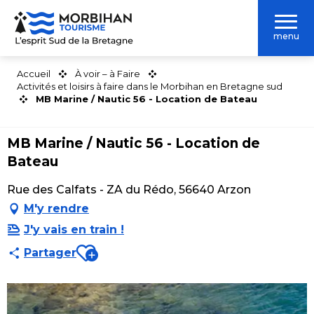
Aller
au
menu
contenu
principal
Accueil
À voir – à Faire
Activités et loisirs à faire dans le Morbihan en Bretagne sud
MB Marine / Nautic 56 - Location de Bateau
MB Marine / Nautic 56 - Location de
Bateau
Rue des Calfats - ZA du Rédo, 56640 Arzon
M'y rendre
J'y vais en train !
Ajouter aux favoris
Partager