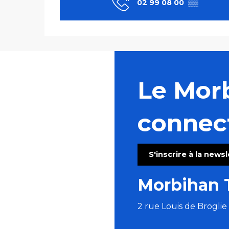
02 99 08 00
▒▒
Le Mor
connec
S'inscrire à la news
Morbihan 
2 rue Louis de Brogli