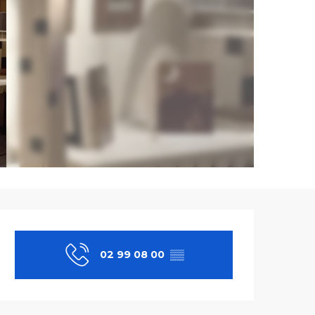
Ouverture et co
02 99 08 00
▒▒