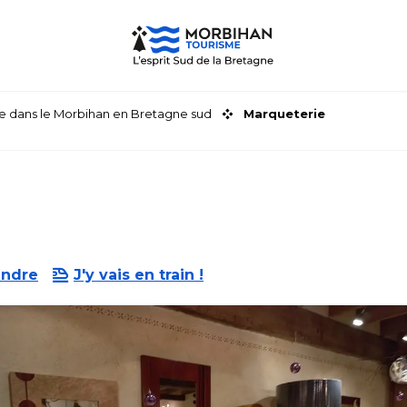
faire dans le Morbihan en Bretagne sud
Marqueterie
endre
J'y vais en train !