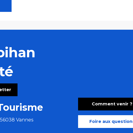
bihan
té
letter
Comment venir ?
Tourisme
e 56038 Vannes
Foire aux question