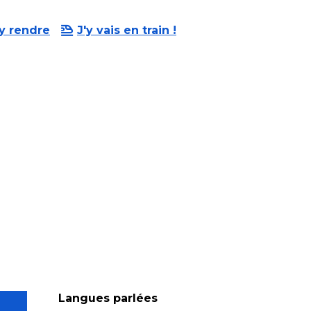
y rendre
J'y vais en train !
Langues parlées
Langues parlées