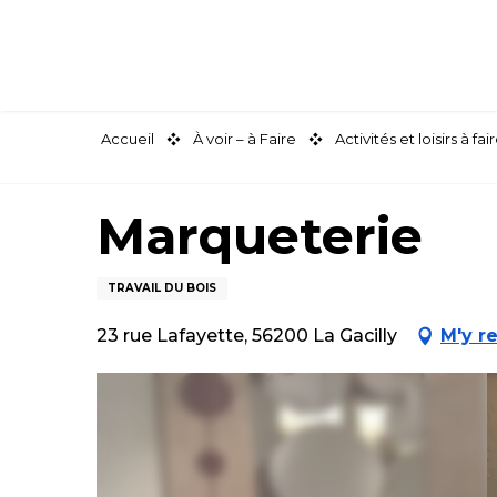
Aller
au
contenu
principal
Accueil
À voir – à Faire
Activités et loisirs à 
Marqueterie
TRAVAIL DU BOIS
23 rue Lafayette, 56200 La Gacilly
M'y r