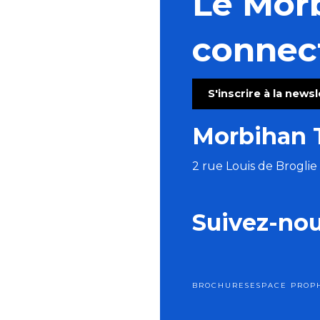
Le Mor
connec
S'inscrire à la news
Morbihan 
2 rue Louis de Brogli
Suivez-no
BROCHURES
ESPACE PRO
P