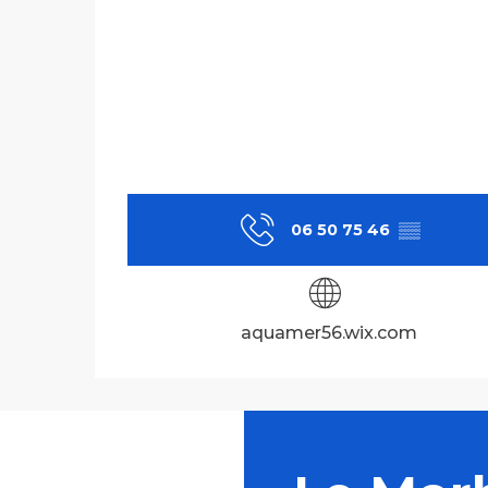
06 50 75 46
▒▒
aquamer56.wix.com