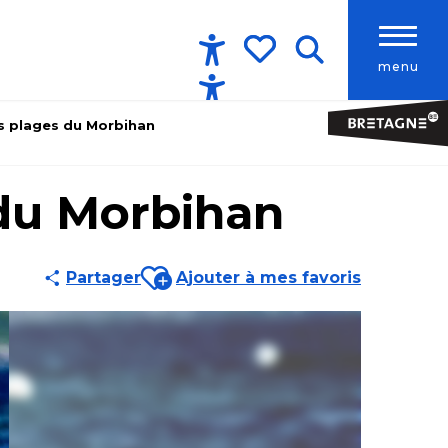
menu
Accessibilité
Recherche
Voir les favoris
s plages du Morbihan
 du Morbihan
Ajouter aux favoris
Partager
Ajouter à mes favoris