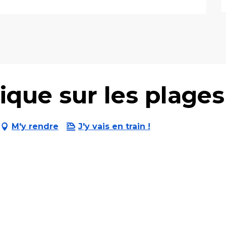
que sur les plage
M'y rendre
J'y vais en train !