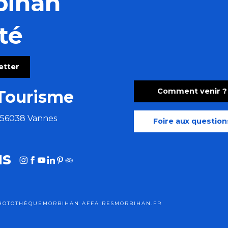
bihan
té
letter
Comment venir ?
Tourisme
e 56038 Vannes
Foire aux question
us
HOTOTHÈQUE
MORBIHAN AFFAIRES
MORBIHAN.FR