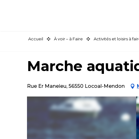
Aller
au
contenu
principal
Accueil
À voir – à Faire
Activités et loisirs à 
Marche aquatiq
Rue Er Maneieu, 56550 Locoal-Mendon