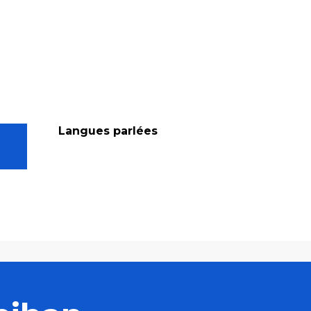
Langues parlées
Langues parlées