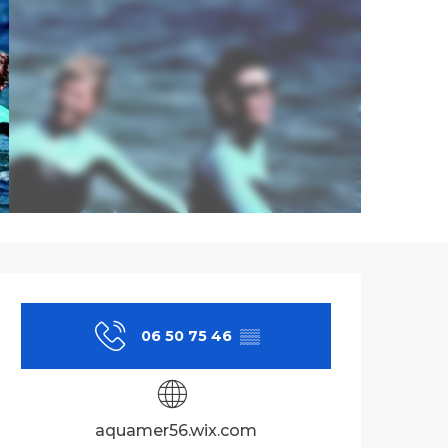
Ouverture et co
06 50 75 46
▒▒
aquamer56.wix.com