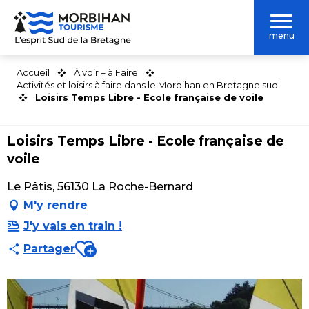
Aller
au
menu
contenu
principal
Accueil
À voir – à Faire
Activités et loisirs à faire dans le Morbihan en Bretagne sud
Loisirs Temps Libre - Ecole française de voile
Loisirs Temps Libre - Ecole française de
voile
Le Pâtis, 56130 La Roche-Bernard
M'y rendre
J'y vais en train !
Ajouter aux favoris
Partager