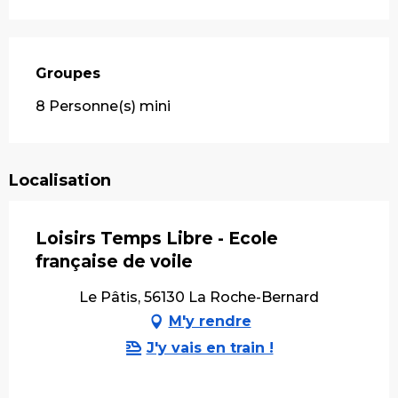
Groupes
Groupes
8 Personne(s) mini
Localisation
Loisirs Temps Libre - Ecole
française de voile
Le Pâtis, 56130 La Roche-Bernard
M'y rendre
J'y vais en train !