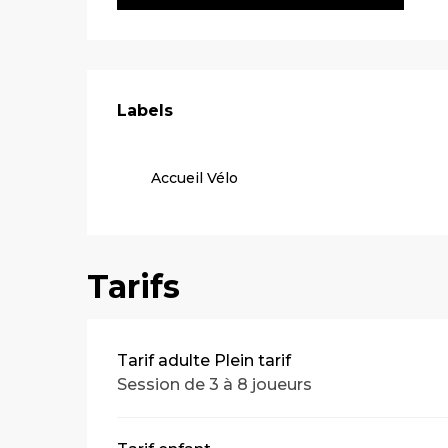
Offres de pre
Labels
Labels
Accueil Vélo
Tarifs
Tarifs 2026
Tarif adulte Plein tarif
Session de 3 à 8 joueurs