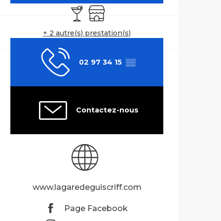
Bar / Buvette
Boutique
+ 2 autre(s) prestation(s)
02 97 34 15
▒▒
Contactez-nous
www.lagaredeguiscriff.com
Page Facebook