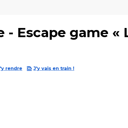
re - Escape game « 
'y rendre
J'y vais en train !