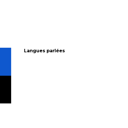
Langues parlées
Langues parlées