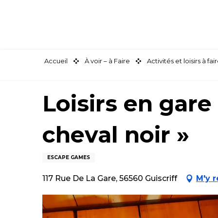
Aller
au
contenu
principal
Accueil
À voir – à Faire
Activités et loisirs à 
Loisirs en gar
cheval noir »
ESCAPE GAMES
117 Rue De La Gare, 56560 Guiscriff
M'y 