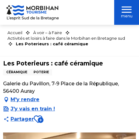
Aller
au
menu
contenu
principal
Accueil
À voir – à Faire
Activités et loisirs à faire dans le Morbihan en Bretagne sud
Les Poterieurs : café céramique
Les Poterieurs : café céramique
CÉRAMIQUE
POTERIE
Galerie du Pavillon, 7-9 Place de la République,
56400 Auray
M'y rendre
J'y vais en train !
Ajouter aux favoris
Partager