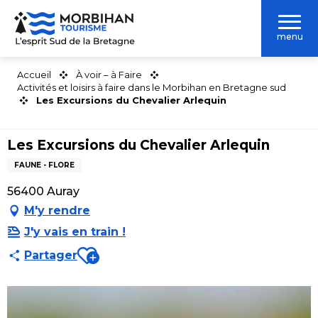
Aller
au
menu
contenu
principal
Accueil
À voir – à Faire
Activités et loisirs à faire dans le Morbihan en Bretagne sud
Les Excursions du Chevalier Arlequin
Les Excursions du Chevalier Arlequin
FAUNE - FLORE
56400 Auray
M'y rendre
J'y vais en train !
Ajouter aux favoris
Partager