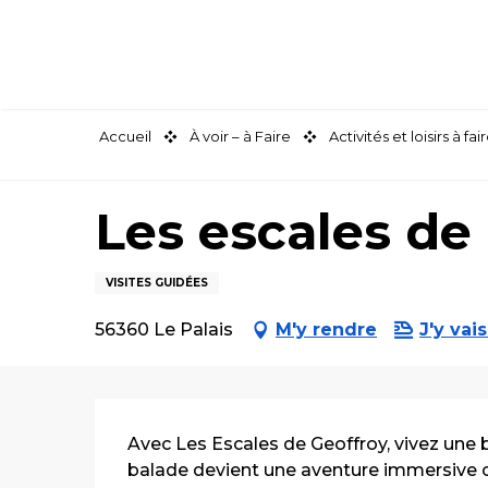
Aller
au
contenu
principal
Accueil
À voir – à Faire
Activités et loisirs à 
Les escales de
VISITES GUIDÉES
56360 Le Palais
M'y rendre
J'y vais
Description
Avec Les Escales de Geoffroy, vivez une
balade devient une aventure immersive cu