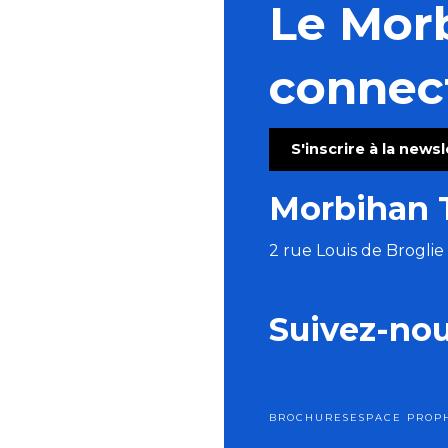
Le Mor
connec
S'inscrire à la news
Morbihan 
2 rue Louis de Brogli
Suivez-no
BROCHURES
ESPACE PRO
P