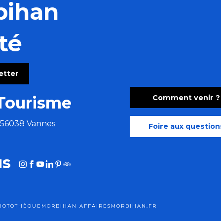
bihan
té
letter
Comment venir ?
Tourisme
e 56038 Vannes
Foire aux question
us
HOTOTHÈQUE
MORBIHAN AFFAIRES
MORBIHAN.FR