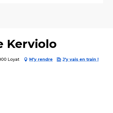
e Kerviolo
6800 Loyat
M'y rendre
J'y vais en train !