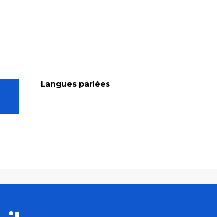
Langues parlées
Langues parlées