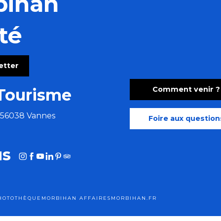
bihan
té
letter
Comment venir ?
Tourisme
e 56038 Vannes
Foire aux question
us
HOTOTHÈQUE
MORBIHAN AFFAIRES
MORBIHAN.FR