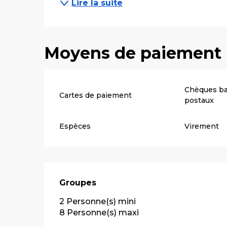
Lire la suite
Moyens de paiement
Chèques ba
Cartes de paiement
postaux
Espèces
Virement
Groupes
Groupes
2 Personne(s) mini
8 Personne(s) maxi