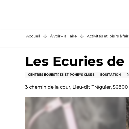
Aller
au
contenu
principal
Accueil
À voir – à Faire
Activités et loisirs à 
Les Ecuries de
CENTRES ÉQUESTRES ET PONEYS CLUBS
EQUITATION
R
3 chemin de la cour, Lieu-dit Tréguier, 56800