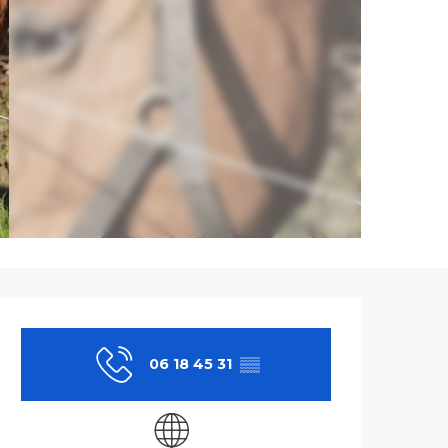
Ouverture et co
06 18 45 31
▒▒