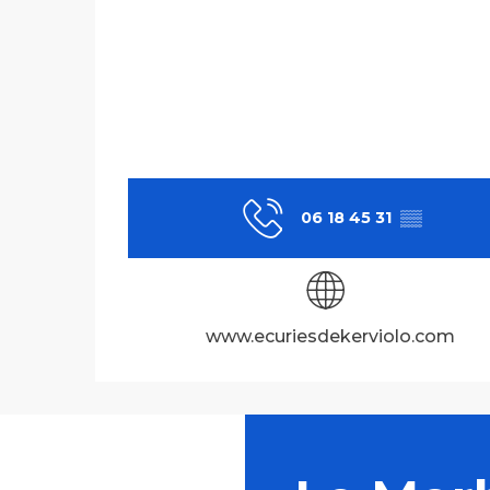
06 18 45 31
▒▒
www.ecuriesdekerviolo.com