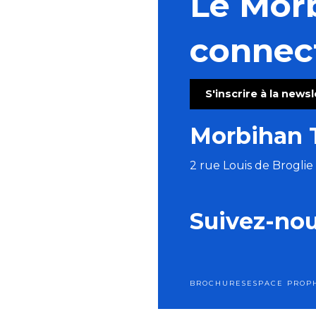
Le Mor
connec
S'inscrire à la news
Morbihan 
2 rue Louis de Brogli
Suivez-no
BROCHURES
ESPACE PRO
P