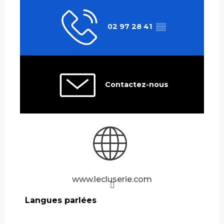
02 97 28 41
▒▒
Contactez-nous
www.lecluserie.com
Langues parlées
Langues parlées