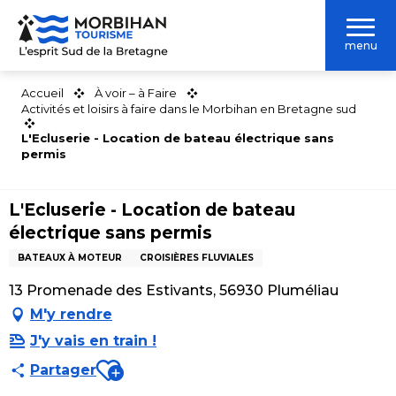
Aller
au
menu
contenu
principal
Accueil
À voir – à Faire
Activités et loisirs à faire dans le Morbihan en Bretagne sud
L'Ecluserie - Location de bateau électrique sans
permis
L'Ecluserie - Location de bateau
électrique sans permis
BATEAUX À MOTEUR
CROISIÈRES FLUVIALES
13 Promenade des Estivants, 56930 Pluméliau
M'y rendre
J'y vais en train !
Ajouter aux favoris
Partager