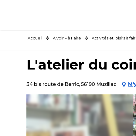
Aller
au
contenu
principal
Accueil
À voir – à Faire
Activités et loisirs à 
L'atelier du coi
34 bis route de Berric, 56190 Muzillac
M'