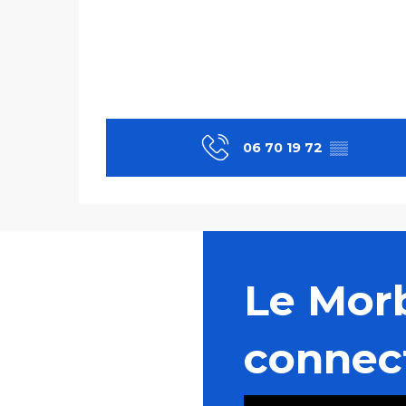
06 70 19 72
▒▒
Le Mor
connec