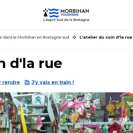
faire dans le Morbihan en Bretagne sud
L'atelier du coin d'la rue
n d'la rue
y rendre
J'y vais en train !