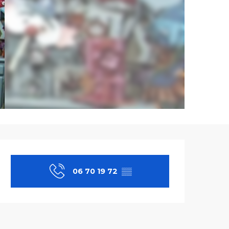
Ouverture et co
06 70 19 72
▒▒