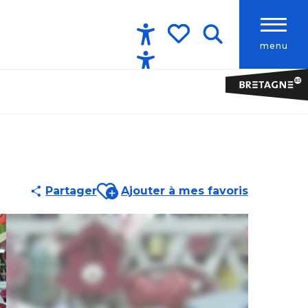
menu
Accessibilité
Recherche
Voir les favoris
Ajouter aux favoris
Partager
Ajouter à mes favoris