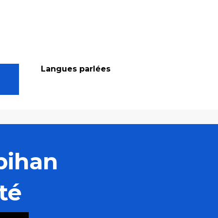
Langues parlées
Langues parlées
bihan
té