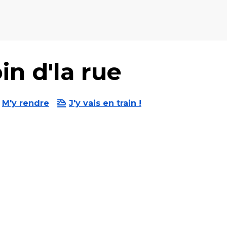
in d'la rue
M'y rendre
J'y vais en train !