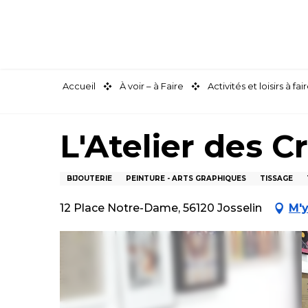
Aller
au
contenu
principal
Accueil
À voir – à Faire
Activités et loisirs à 
L'Atelier des C
BIJOUTERIE
PEINTURE - ARTS GRAPHIQUES
TISSAGE
12 Place Notre-Dame, 56120 Josselin
M'y