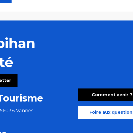
bihan
té
letter
Comment venir ?
Tourisme
e 56038 Vannes
Foire aux question