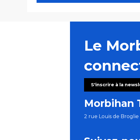
Le Mor
connec
S'inscrire à la news
Morbihan 
2 rue Louis de Brogli