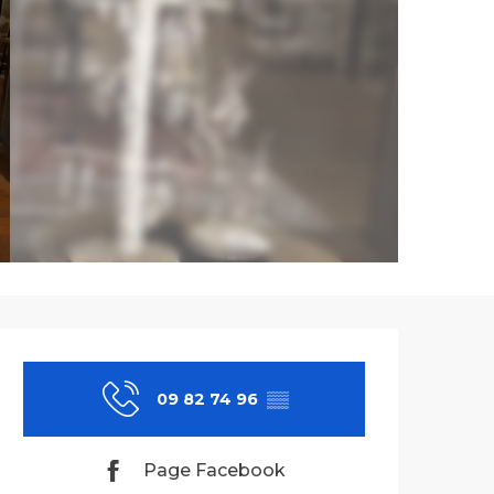
Ouverture et co
09 82 74 96
▒▒
Page Facebook