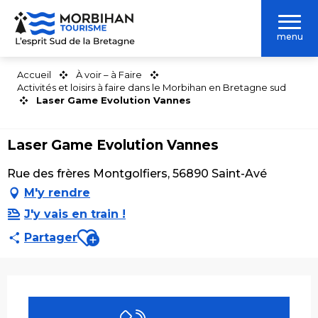
Aller
au
menu
contenu
principal
Accueil
À voir – à Faire
Activités et loisirs à faire dans le Morbihan en Bretagne sud
Laser Game Evolution Vannes
Laser Game Evolution Vannes
Rue des frères Montgolfiers, 56890 Saint-Avé
M'y rendre
J'y vais en train !
Ajouter aux favoris
Partager
Ouverture et coordonnées