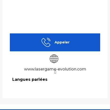
Appeler
www.lasergame-evolution.com
Langues parlées
Langues parlées