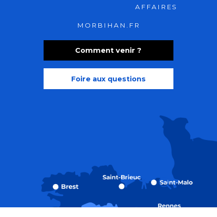
AFFAIRES
MORBIHAN.FR
Comment venir ?
Foire aux questions
Recherche
Accessibili