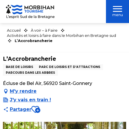
Aller
au
menu
contenu
principal
Accueil
À voir – à Faire
Activités et loisirs à faire dans le Morbihan en Bretagne sud
L’Accrobrancherie
L’Accrobrancherie
BASE DE LOISIRS
PARC DE LOISIRS ET D'ATTRACTIONS
PARCOURS DANS LES ARBRES
Écluse de Bel Air, 56920 Saint-Gonnery
M'y rendre
J'y vais en train !
Ajouter aux favoris
Partager