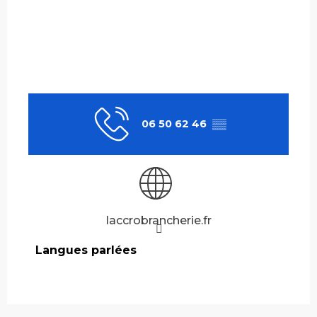
06 50 62 46
▒▒
laccrobrancherie.fr
Langues parlées
Langues parlées