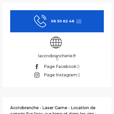
Ouverture et coordonnées
06 50 62 46
▒▒
laccrobrancherie.fr
Page Facebook
Page Instagram
Description
Accrobranche - Laser Game - Location de 
canoës Sur l’eau, sur terre et dans les airs : 