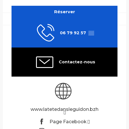
Ouverture et coordonnées
Réserver
06 79 92 57
▒▒
Contactez-nous
www.latetedansleguidon.bzh
Page Facebook