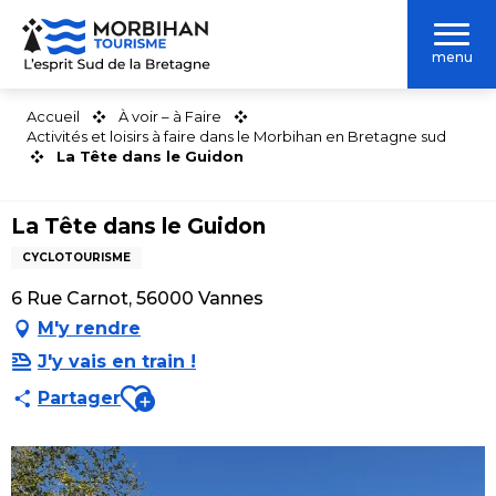
Aller
au
menu
contenu
principal
Accueil
À voir – à Faire
Activités et loisirs à faire dans le Morbihan en Bretagne sud
La Tête dans le Guidon
La Tête dans le Guidon
CYCLOTOURISME
6 Rue Carnot, 56000 Vannes
M'y rendre
J'y vais en train !
Ajouter aux favoris
Partager