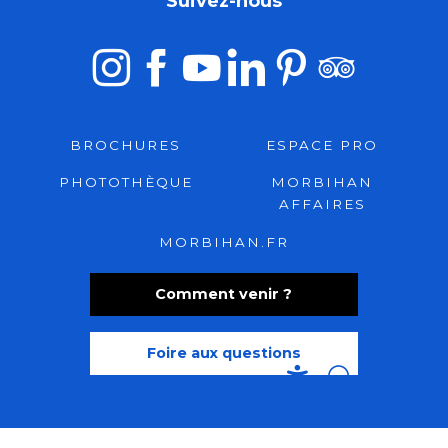
Suivez-nous
BROCHURES
ESPACE PRO
PHOTOTHÈQUE
MORBIHAN
AFFAIRES
MORBIHAN.FR
Comment venir ?
Foire aux questions
Recherche
Accessibili