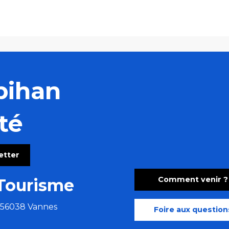
bihan
té
letter
Comment venir ?
Tourisme
e 56038 Vannes
Foire aux question