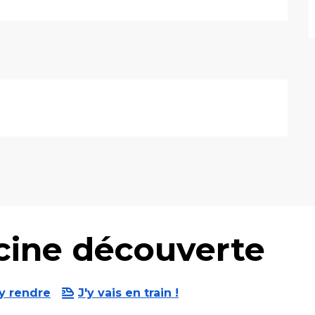
scine découverte
y rendre
J'y vais en train !