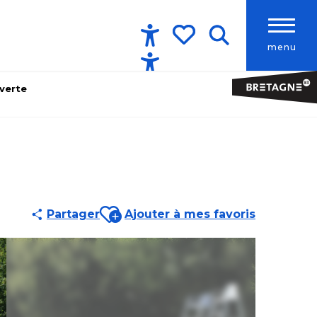
menu
Accessibilité
Recherche
Voir les favoris
uverte
Ajouter aux favoris
Partager
Ajouter à mes favoris