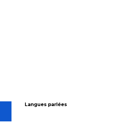
Langues parlées
Langues parlées