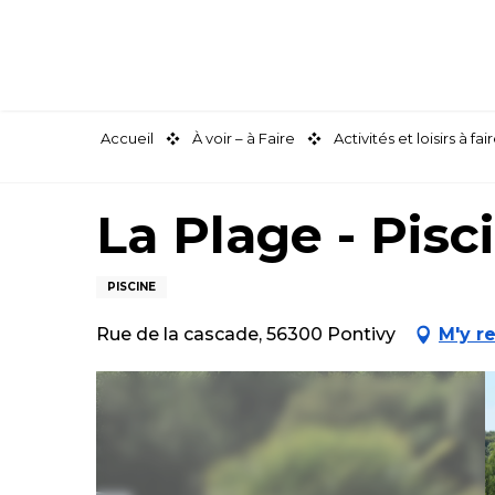
Aller
au
contenu
principal
Accueil
À voir – à Faire
Activités et loisirs à 
La Plage - Pis
PISCINE
Rue de la cascade, 56300 Pontivy
M'y r