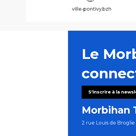
ville-pontivy.bzh
Le Mor
connec
S'inscrire à la news
Morbihan 
2 rue Louis de Brogli