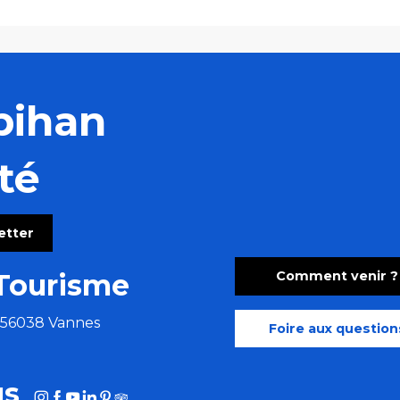
bihan
té
letter
Comment venir ?
Tourisme
e 56038 Vannes
Foire aux question
us