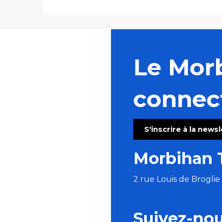
Le Mor
connec
S'inscrire à la news
Morbihan 
2 rue Louis de Brogli
Suivez-no