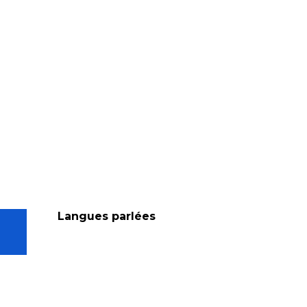
Langues parlées
Langues parlées