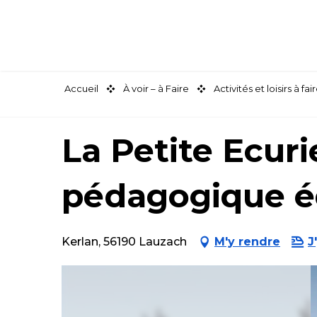
Aller
au
contenu
principal
Accueil
À voir – à Faire
Activités et loisirs à 
La Petite Ecuri
pédagogique é
Kerlan, 56190 Lauzach
M'y rendre
J