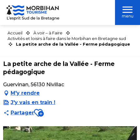
Aller
au
menu
contenu
principal
Accueil
À voir – à Faire
Activités et loisirs à faire dans le Morbihan en Bretagne sud
La petite arche de la Vallée - Ferme pédagogique
La petite arche de la Vallée - Ferme
pédagogique
Guervinan, 56130 Nivillac
M'y rendre
J'y vais en train !
Ajouter aux favoris
Partager