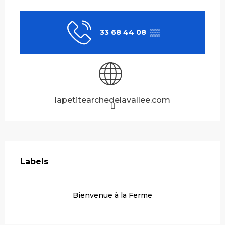
Ouverture et coordonnées
33 68 44 08
▒▒
lapetitearchedelavallee.com
Offres de prestations
Labels
Labels
Bienvenue à la Ferme