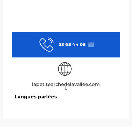
33 68 44 08
▒▒
lapetitearchedelavallee.com
Langues parlées
Langues parlées