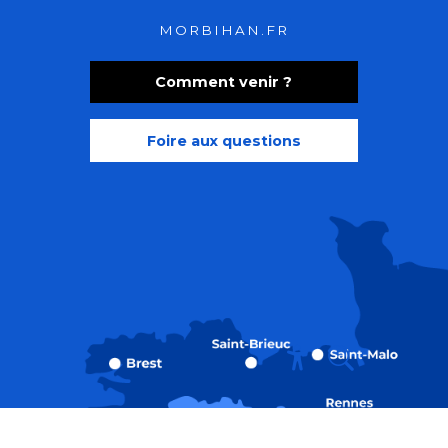
MORBIHAN.FR
Comment venir ?
Foire aux questions
Recherche
Accessibili