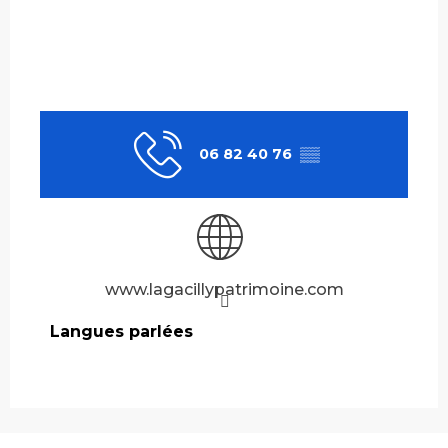
06 82 40 76
▒▒
www.lagacillypatrimoine.com
Langues parlées
Langues parlées