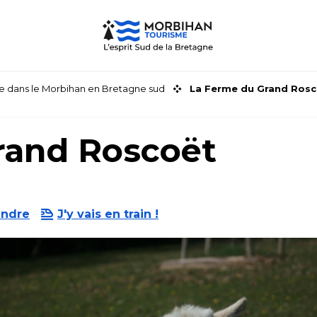
faire dans le Morbihan en Bretagne sud
La Ferme du Grand Ros
rand Roscoët
endre
J'y vais en train !