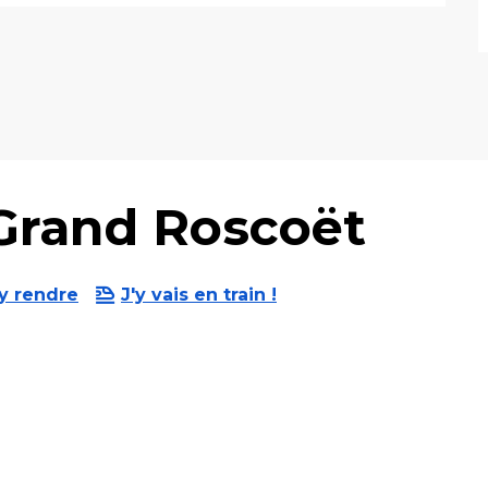
Grand Roscoët
y rendre
J'y vais en train !