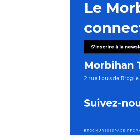
Le Mor
connec
S'inscrire à la news
Morbihan 
2 rue Louis de Brogli
Suivez-no
BROCHURES
ESPACE PRO
P