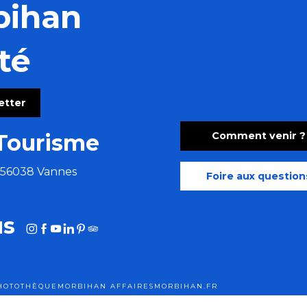
bihan
té
letter
Comment venir ?
Tourisme
e 56038 Vannes
Foire aux question
us
HOTOTHÈQUE
MORBIHAN AFFAIRES
MORBIHAN.FR