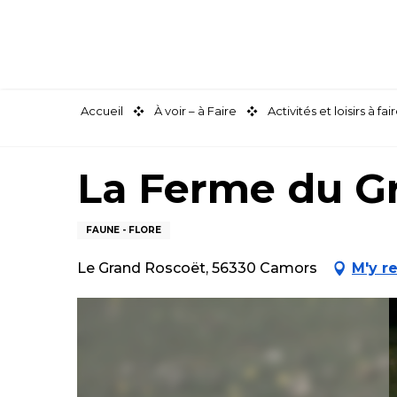
Aller
au
contenu
principal
Accueil
À voir – à Faire
Activités et loisirs à 
La Ferme du G
FAUNE - FLORE
Le Grand Roscoët, 56330 Camors
M'y r