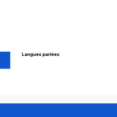
Langues parlées
Langues parlées