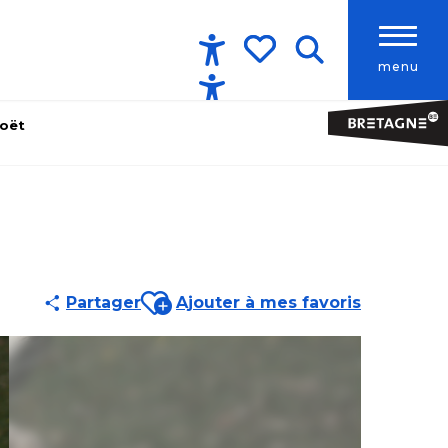
menu
Accessibilité
Recherche
Voir les favoris
coët
Ajouter aux favoris
Partager
Ajouter à mes favoris