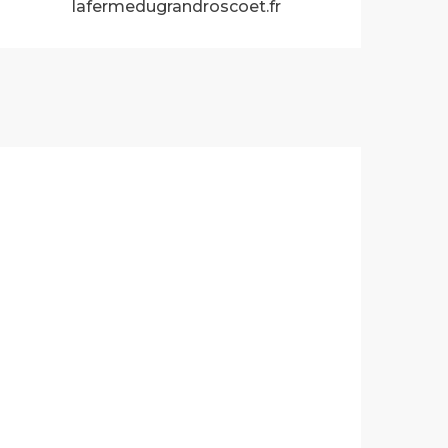
lafermedugrandroscoet.fr