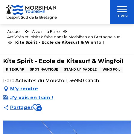
Aller
au
menu
contenu
principal
Accueil
À voir – à Faire
Activités et loisirs à faire dans le Morbihan en Bretagne sud
Kite Spirit - Ecole de Kitesurf & Wingfoil
Kite Spirit - Ecole de Kitesurf & Wingfoil
KITE-SURF
SPOT NAUTIQUE
STAND UP PADDLE
WING FOIL
Parc Activités du Moustoir, 56950 Crach
M'y rendre
J'y vais en train !
Ajouter aux favoris
Partager