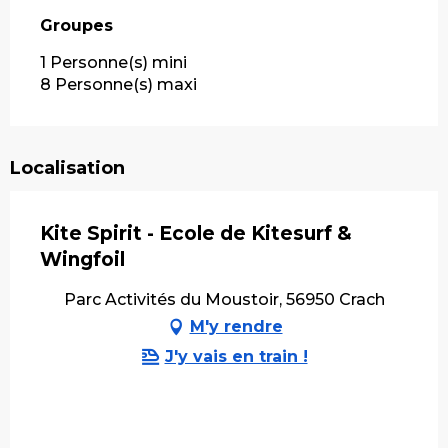
Groupes
Groupes
1 Personne(s) mini
8 Personne(s) maxi
Localisation
Kite Spirit - Ecole de Kitesurf &
Wingfoil
Parc Activités du Moustoir, 56950 Crach
M'y rendre
J'y vais en train !