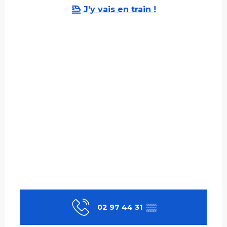
J'y vais en train !
02 97 44 31
▒▒