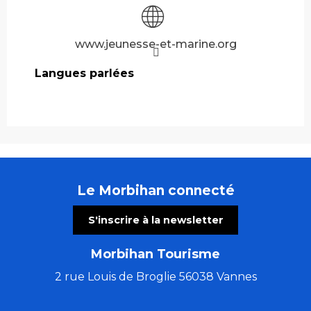
www.jeunesse-et-marine.org
Langues parlées
Langues parlées
Le Morbihan connecté
S'inscrire à la newsletter
Morbihan Tourisme
2 rue Louis de Broglie 56038 Vannes