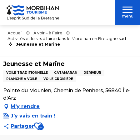
Aller
au
menu
contenu
principal
Accueil
À voir – à Faire
Activités et loisirs à faire dans le Morbihan en Bretagne sud
Jeunesse et Marine
Jeunesse et Marine
VOILE TRADITIONNELLE
CATAMARAN
DÉRIVEUR
PLANCHE À VOILE
VOILE CROISIÈRE
Pointe du Mounien, Chemin de Penhers, 56840 Île-
d'Arz
M'y rendre
J'y vais en train !
Ajouter aux favoris
Partager