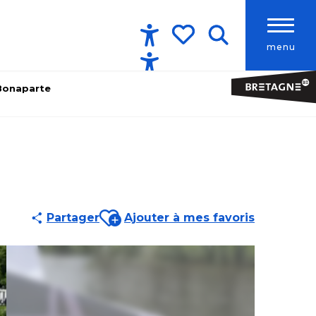
menu
Accessibilité
Recherche
Voir les favoris
 Bonaparte
e
Ajouter aux favoris
Partager
Ajouter à mes favoris