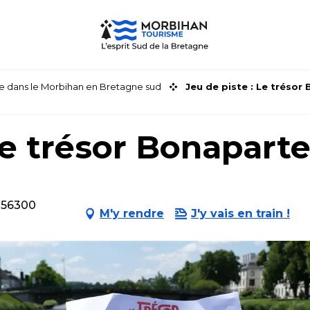
faire dans le Morbihan en Bretagne sud
Jeu de piste : Le trésor
Le trésor Bonapart
, 56300
M'y rendre
J'y vais en train !