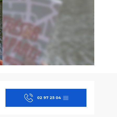
Ouverture et co
02 97 25 04
▒▒