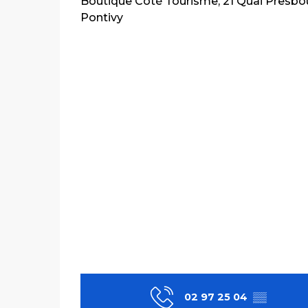
Boutique Côté Tourisme, 21 Quai Presbo
Pontivy
02 97 25 04
▒▒