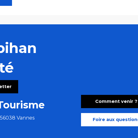
bihan
té
letter
Comment venir ?
Tourisme
e 56038 Vannes
Foire aux question