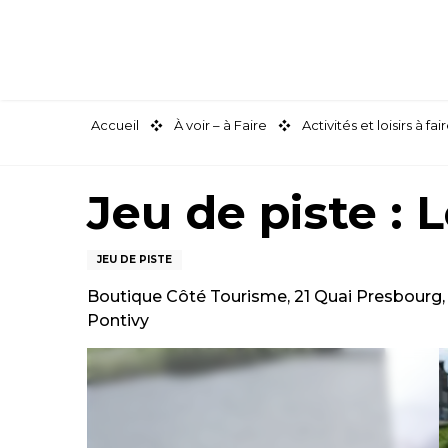
Aller
au
contenu
principal
Accueil
À voir – à Faire
Activités et loisirs à 
Jeu de piste : 
JEU DE PISTE
Boutique Côté Tourisme, 21 Quai Presbourg
Pontivy