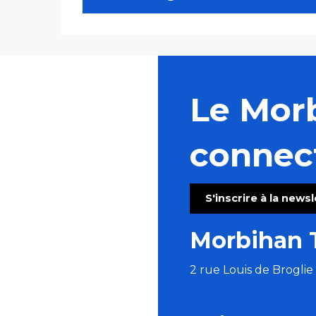
Le Mor
connec
S'inscrire à la news
Morbihan 
2 rue Louis de Brogli