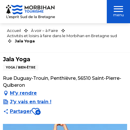
Aller
au
menu
contenu
principal
Accueil
À voir – à Faire
Activités et loisirs à faire dans le Morbihan en Bretagne sud
Jala Yoga
Jala Yoga
YOGA / BIEN-ÊTRE
Rue Duguay-Trouin, Penthièvre, 56510 Saint-Pierre-
Quiberon
M'y rendre
J'y vais en train !
Ajouter aux favoris
Partager