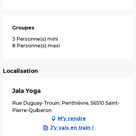
Groupes
Groupes
3 Personne(s) mini
8 Personne(s) maxi
Localisation
Jala Yoga
Rue Duguay-Trouin, Penthièvre, 56510 Saint-
Pierre-Quiberon
M'y rendre
J'y vais en train !