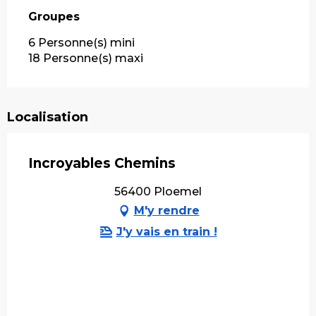
Groupes
Groupes
6 Personne(s) mini
18 Personne(s) maxi
Localisation
Incroyables Chemins
56400 Ploemel
M'y rendre
J'y vais en train !