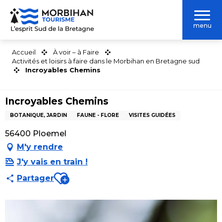
Aller
au
menu
contenu
principal
Accueil
À voir – à Faire
Activités et loisirs à faire dans le Morbihan en Bretagne sud
Incroyables Chemins
Incroyables Chemins
BOTANIQUE, JARDIN
FAUNE - FLORE
VISITES GUIDÉES
56400 Ploemel
M'y rendre
J'y vais en train !
Ajouter aux favoris
Partager