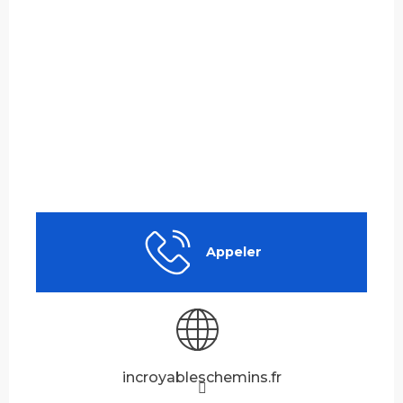
Appeler
incroyableschemins.fr