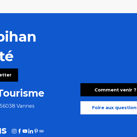
bihan
té
letter
Comment venir ?
Tourisme
e 56038 Vannes
Foire aux question
us