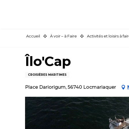
Aller
au
contenu
principal
Accueil
À voir – à Faire
Activités et loisirs à 
Îlo'Cap
CROISIÈRES MARITIMES
Place Dariorigum, 56740 Locmariaquer