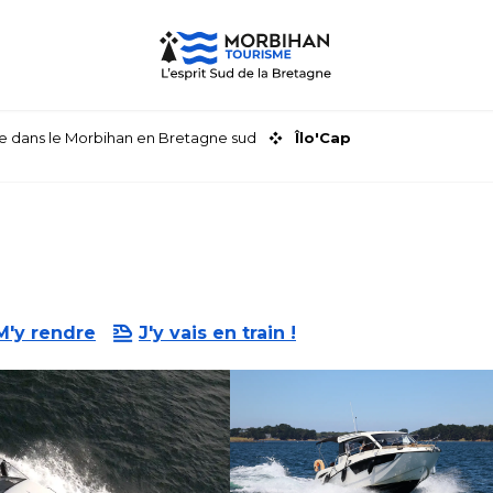
faire dans le Morbihan en Bretagne sud
Îlo'Cap
M'y rendre
J'y vais en train !