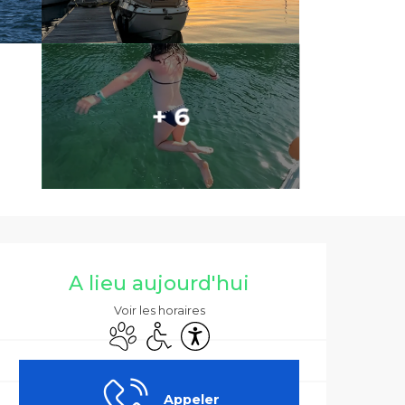
+ 6
Ouverture et co
A lieu aujourd'hui
Voir les horaires
Animaux acceptés
Accès handicapés
Accessibilité
Appeler