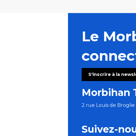
Le Mor
connec
S'inscrire à la news
Morbihan 
2 rue Louis de Brogli
Suivez-no