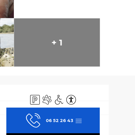
+ 1
Ouverture et co
Parking
Animaux acceptés
Accès handicapés
Accessibilité
06 52 26 43
▒▒