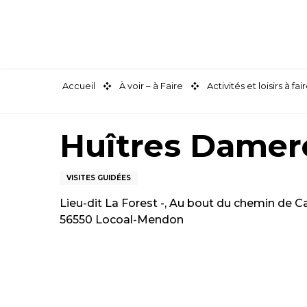
Aller
au
contenu
principal
Accueil
À voir – à Faire
Activités et loisirs à 
Huîtres Damer
VISITES GUIDÉES
Lieu-dit La Forest -, Au bout du chemin de C
56550 Locoal-Mendon