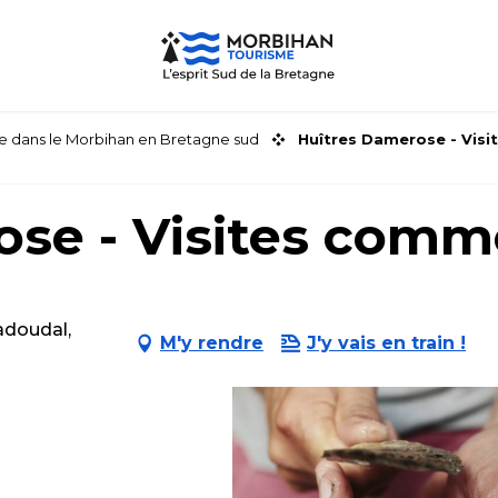
faire dans le Morbihan en Bretagne sud
Huîtres Damerose - Vis
ose - Visites com
adoudal,
M'y rendre
J'y vais en train !