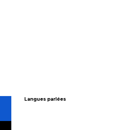
Langues parlées
Langues parlées