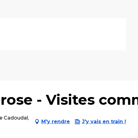
rose - Visites co
de Cadoudal,
M'y rendre
J'y vais en train !