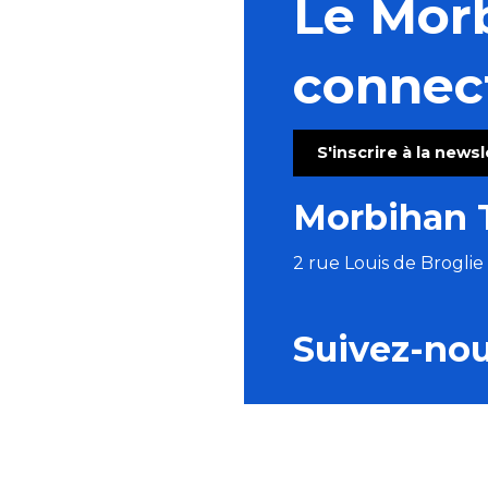
Le Mor
connec
S'inscrire à la news
Morbihan 
2 rue Louis de Brogli
Suivez-no
BROCHURES
ESPACE PRO
P