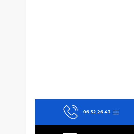
06 52 26 43
▒▒