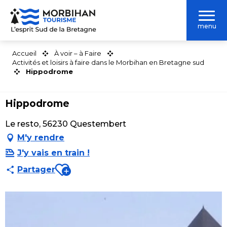
Aller
au
menu
contenu
principal
Accueil
À voir – à Faire
Activités et loisirs à faire dans le Morbihan en Bretagne sud
Hippodrome
Hippodrome
Le resto, 56230 Questembert
M'y rendre
J'y vais en train !
Ajouter aux favoris
Partager