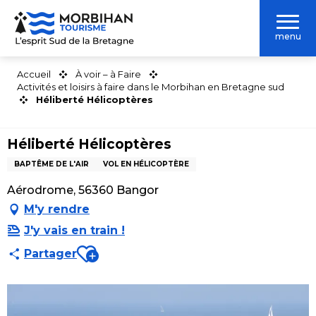
Aller
au
menu
contenu
principal
Accueil
À voir – à Faire
Activités et loisirs à faire dans le Morbihan en Bretagne sud
Héliberté Hélicoptères
Héliberté Hélicoptères
BAPTÊME DE L'AIR
VOL EN HÉLICOPTÈRE
Aérodrome, 56360 Bangor
M'y rendre
J'y vais en train !
Ajouter aux favoris
Partager