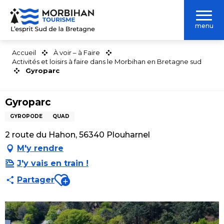
Aller
au
menu
contenu
principal
Accueil
À voir – à Faire
Activités et loisirs à faire dans le Morbihan en Bretagne sud
Gyroparc
Gyroparc
GYROPODE
QUAD
2 route du Hahon, 56340 Plouharnel
M'y rendre
J'y vais en train !
Ajouter aux favoris
Partager