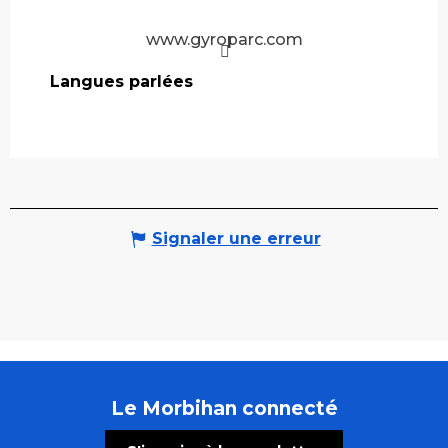
www.gyroparc.com
Langues parlées
Langues parlées
Signaler une erreur
Le Morbihan connecté