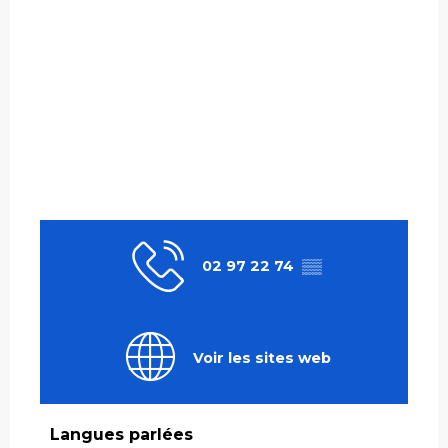
02 97 22 74
▒▒
Voir les sites web
Langues parlées
Langues parlées