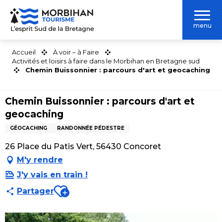
Aller
au
menu
contenu
principal
Accueil
À voir – à Faire
Activités et loisirs à faire dans le Morbihan en Bretagne sud
Chemin Buissonnier : parcours d'art et geocaching
Chemin Buissonnier : parcours d'art et
geocaching
GÉOCACHING
RANDONNÉE PÉDESTRE
26 Place du Patis Vert, 56430 Concoret
M'y rendre
J'y vais en train !
Ajouter aux favoris
Partager