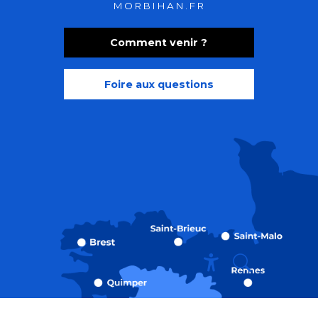
MORBIHAN.FR
Comment venir ?
Foire aux questions
Recherche
Accessibili