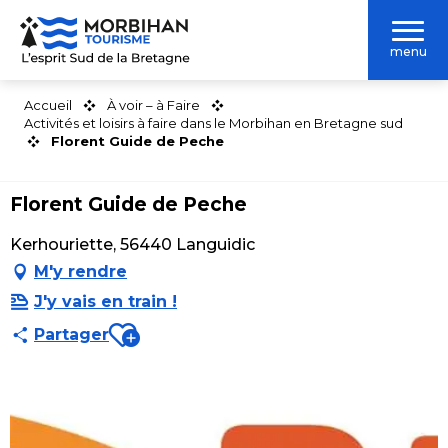
Aller
au
menu
contenu
principal
Accueil
À voir – à Faire
Activités et loisirs à faire dans le Morbihan en Bretagne sud
Florent Guide de Peche
Florent Guide de Peche
Kerhouriette, 56440 Languidic
M'y rendre
J'y vais en train !
Ajouter aux favoris
Partager