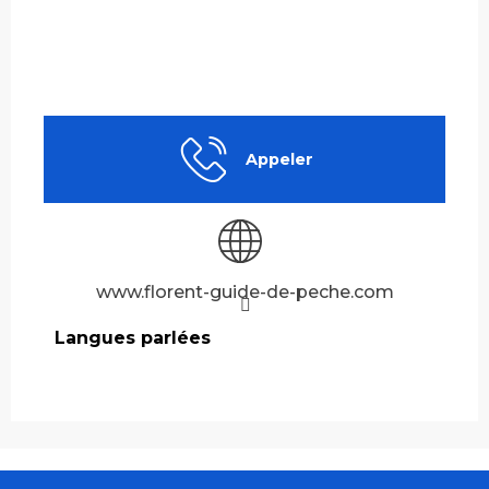
Appeler
www.florent-guide-de-peche.com
Langues parlées
Langues parlées