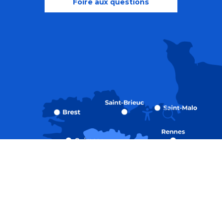
Foire aux questions
Recherche
Accessibili