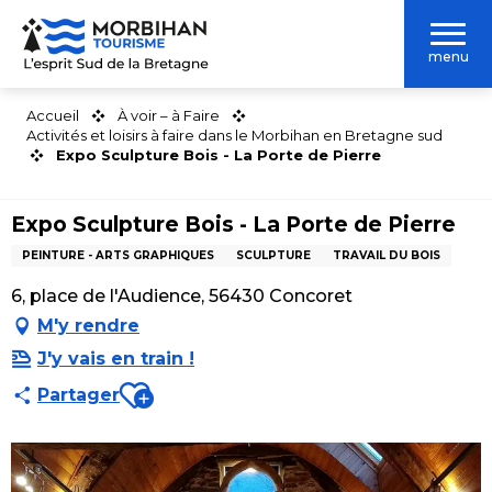
Aller
au
menu
contenu
principal
Accueil
À voir – à Faire
Activités et loisirs à faire dans le Morbihan en Bretagne sud
Expo Sculpture Bois - La Porte de Pierre
Expo Sculpture Bois - La Porte de Pierre
PEINTURE - ARTS GRAPHIQUES
SCULPTURE
TRAVAIL DU BOIS
6, place de l'Audience, 56430 Concoret
M'y rendre
J'y vais en train !
Ajouter aux favoris
Partager