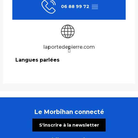
06 88 99 72
▒▒
laportedepierre.com
Langues parlées
Langues parlées
Le Morbihan connecté
S'inscrire à la newsletter