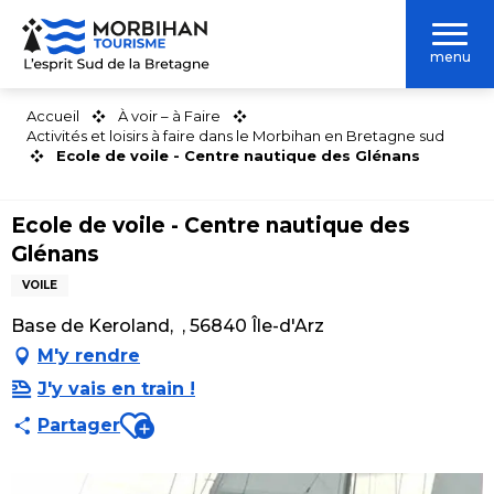
Aller
au
menu
contenu
principal
Accueil
À voir – à Faire
Activités et loisirs à faire dans le Morbihan en Bretagne sud
Ecole de voile - Centre nautique des Glénans
Ecole de voile - Centre nautique des
Glénans
VOILE
Base de Keroland, , 56840 Île-d'Arz
M'y rendre
J'y vais en train !
Ajouter aux favoris
Partager