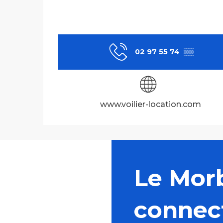
02 97 55 74
▒▒
www.voilier-location.com
Le Mor
connec