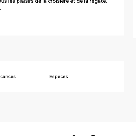
 les plaisirs de la croisière et de la régate. 
.
acances
Espèces