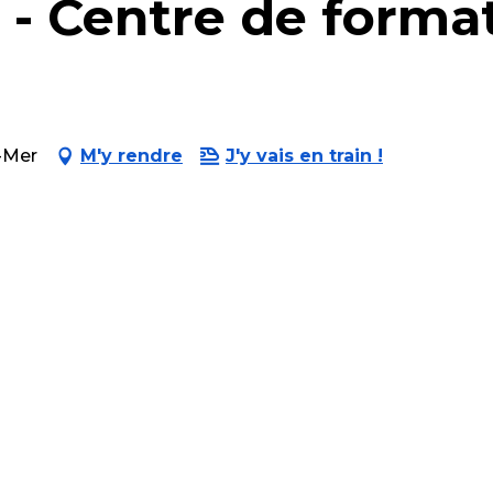
 - Centre de format
r-Mer
M'y rendre
J'y vais en train !