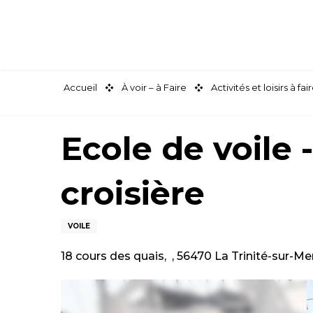
Aller
au
contenu
principal
Accueil
À voir – à Faire
Activités et loisirs à 
Ecole de voile 
croisière
VOILE
18 cours des quais, , 56470 La Trinité-sur-Me