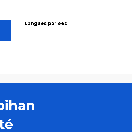
Langues parlées
Langues parlées
bihan
té