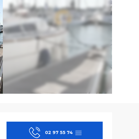
Ouverture et co
02 97 55 74
▒▒