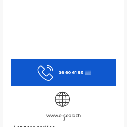
06 60 61 93
▒▒
www.e-sea.bzh