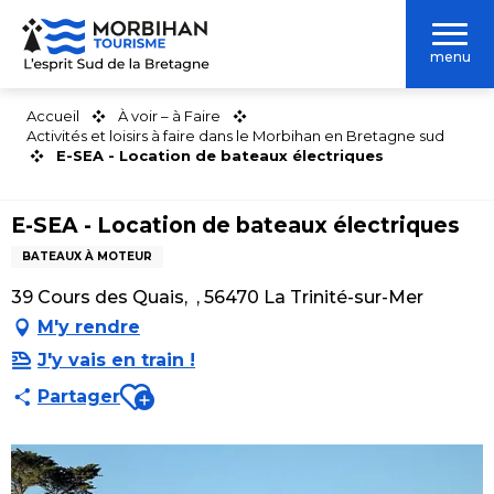
Aller
au
menu
contenu
principal
Accueil
À voir – à Faire
Activités et loisirs à faire dans le Morbihan en Bretagne sud
E-SEA - Location de bateaux électriques
E-SEA - Location de bateaux électriques
BATEAUX À MOTEUR
39 Cours des Quais, , 56470 La Trinité-sur-Mer
M'y rendre
J'y vais en train !
Ajouter aux favoris
Partager