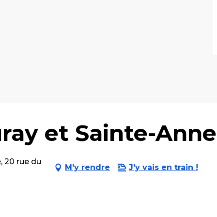
ray et Sainte-Anne
 20 rue du
M'y rendre
J'y vais en train !