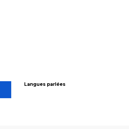
Langues parlées
Langues parlées