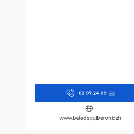
02 97 24 09
▒▒
www.baiedequiberon.bzh