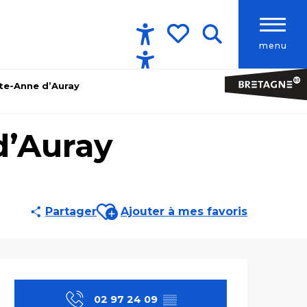
menu
Accessibilité
Recherche
Voir les favoris
te-Anne d’Auray
d’Auray
Ajouter aux favoris
Partager
Ajouter à mes favoris
Ouverture et co
02 97 24 09
▒▒