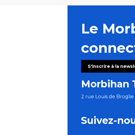
Le Mor
connec
S'inscrire à la news
Morbihan 
2 rue Louis de Brogli
Suivez-no