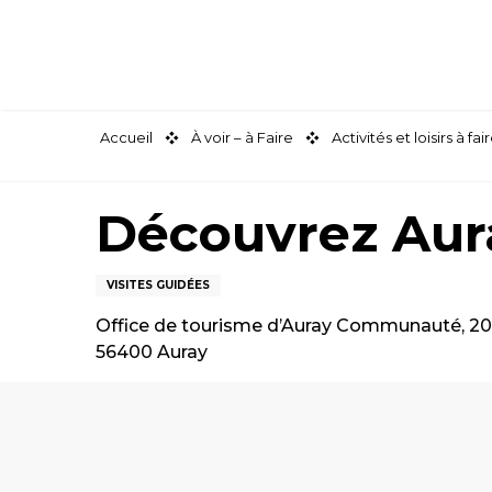
Aller
au
contenu
principal
Accueil
À voir – à Faire
Activités et loisirs à 
Découvrez Aura
VISITES GUIDÉES
Office de tourisme d’Auray Communauté, 20 
56400 Auray