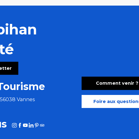
bihan
té
letter
Comment venir ?
Tourisme
e 56038 Vannes
Foire aux question
us