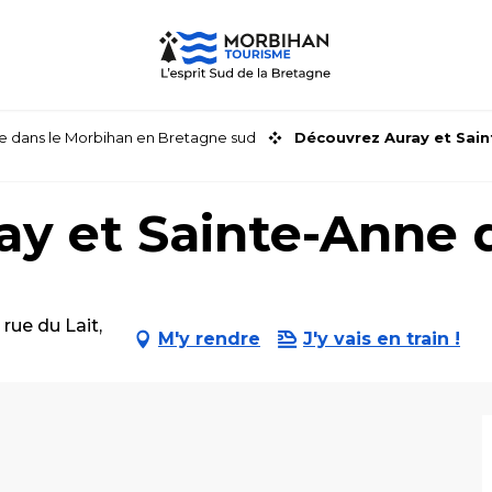
faire dans le Morbihan en Bretagne sud
Découvrez Auray et Sain
y et Sainte-Anne 
rue du Lait,
M'y rendre
J'y vais en train !