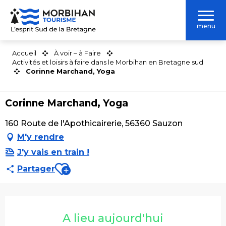
Aller
au
menu
contenu
principal
Accueil
À voir – à Faire
Activités et loisirs à faire dans le Morbihan en Bretagne sud
Corinne Marchand, Yoga
Corinne Marchand, Yoga
160 Route de l'Apothicairerie, 56360 Sauzon
M'y rendre
J'y vais en train !
Ajouter aux favoris
Partager
Ouverture et coordonnées
A lieu aujourd'hui