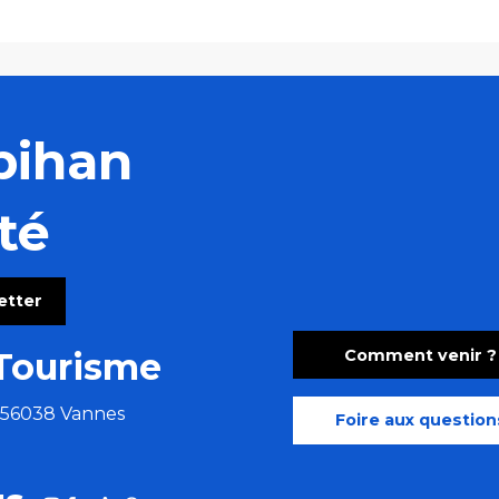
bihan
té
letter
Comment venir ?
Tourisme
e 56038 Vannes
Foire aux question