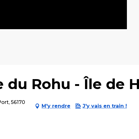
 du Rohu - Île de 
ort, 56170
M'y rendre
J'y vais en train !