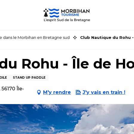
faire dans le Morbihan en Bretagne sud
Club Nautique du Rohu -
du Rohu - Île de H
OILE
STAND UP PADDLE
56170 Île-
M'y rendre
J'y vais en train !