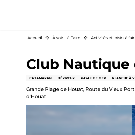
Aller
au
contenu
principal
Accueil
À voir – à Faire
Activités et loisirs à 
Club Nautique 
CATAMARAN
DÉRIVEUR
KAYAK DE MER
PLANCHE À V
Grande Plage de Houat, Route du Vieux Port, 
d'Houat