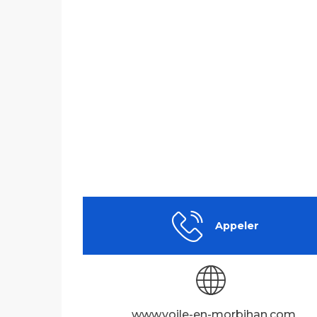
Appeler
www.voile-en-morbihan.com