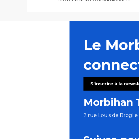
Le Mor
connec
S'inscrire à la news
Morbihan 
2 rue Louis de Brogli