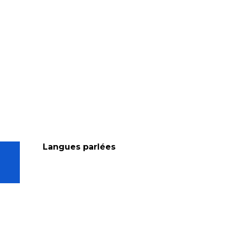
Langues parlées
Langues parlées