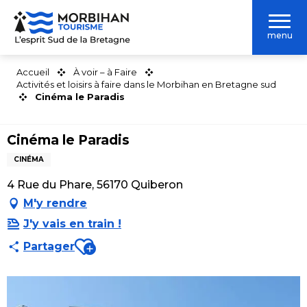
Aller
au
menu
contenu
principal
Accueil
À voir – à Faire
Activités et loisirs à faire dans le Morbihan en Bretagne sud
Cinéma le Paradis
Cinéma le Paradis
CINÉMA
4 Rue du Phare, 56170 Quiberon
M'y rendre
J'y vais en train !
Ajouter aux favoris
Partager