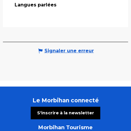
Langues parlées
Langues parlées
Signaler une erreur
Le Morbihan connecté
S'inscrire à la newsletter
Morbihan Tourisme