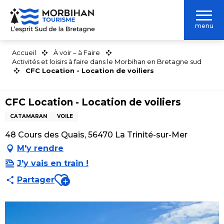
Aller
au
menu
contenu
principal
Accueil
À voir – à Faire
Activités et loisirs à faire dans le Morbihan en Bretagne sud
CFC Location - Location de voiliers
CFC Location - Location de voiliers
CATAMARAN
VOILE
48 Cours des Quais, 56470 La Trinité-sur-Mer
M'y rendre
J'y vais en train !
Ajouter aux favoris
Partager