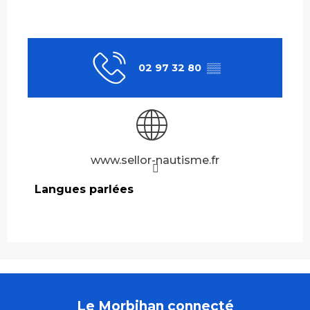
02 97 32 80
▒▒
www.sellor-nautisme.fr
Langues parlées
Langues parlées
Le Morbihan connecté