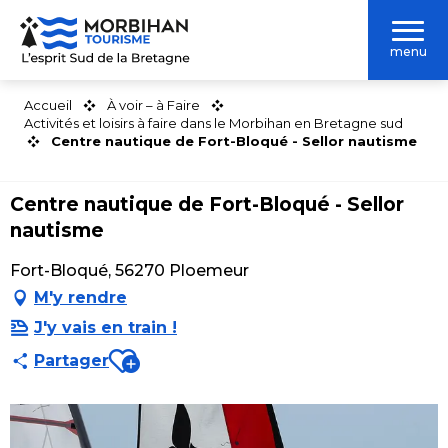
Aller
au
menu
contenu
principal
Accueil
À voir – à Faire
Activités et loisirs à faire dans le Morbihan en Bretagne sud
Centre nautique de Fort-Bloqué - Sellor nautisme
Centre nautique de Fort-Bloqué - Sellor
nautisme
Fort-Bloqué, 56270 Ploemeur
M'y rendre
J'y vais en train !
Ajouter aux favoris
Partager