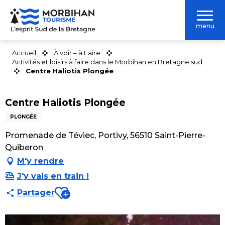
Aller
au
menu
contenu
principal
Accueil
À voir – à Faire
Activités et loisirs à faire dans le Morbihan en Bretagne sud
Centre Haliotis Plongée
Centre Haliotis Plongée
PLONGÉE
Promenade de Téviec, Portivy, 56510 Saint-Pierre-
Quiberon
M'y rendre
J'y vais en train !
Ajouter aux favoris
Partager