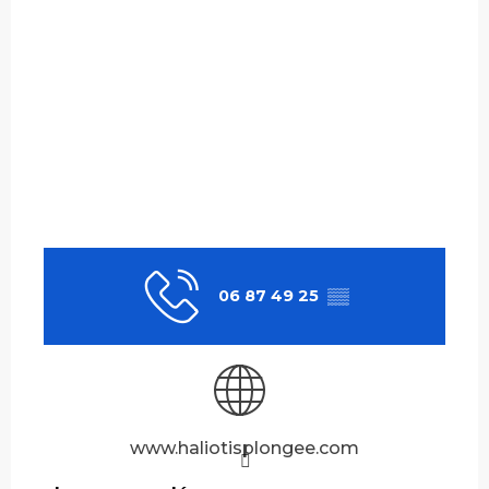
06 87 49 25
▒▒
www.haliotisplongee.com