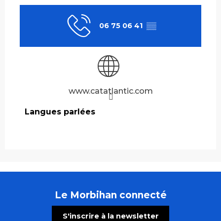
06 75 06 41
▒▒
www.catatlantic.com
Langues parlées
Langues parlées
Le Morbihan connecté
S'inscrire à la newsletter