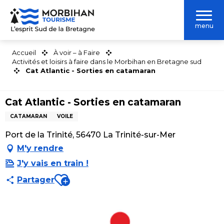
Aller
au
menu
contenu
principal
Accueil
À voir – à Faire
Activités et loisirs à faire dans le Morbihan en Bretagne sud
Cat Atlantic - Sorties en catamaran
Cat Atlantic - Sorties en catamaran
CATAMARAN
VOILE
Port de la Trinité, 56470 La Trinité-sur-Mer
M'y rendre
J'y vais en train !
Ajouter aux favoris
Partager