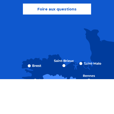
Foire aux questions
Recherche
Accessibili