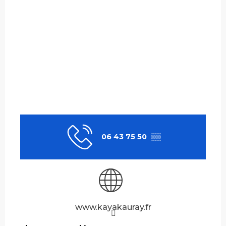
06 43 75 50
▒▒
www.kayakauray.fr