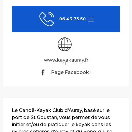
Ouverture et coordonnées
06 43 75 50
▒▒
www.kayakauray.fr
Page Facebook
Description
Le Canoë-Kayak Club d'Auray, basé sur le 
port de St Goustan, vous permet de vous 
initier et/ou de pratiquer le kayak dans les 
rivières côtières d'Auray et du Bono, qui se 