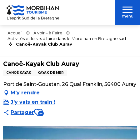
Aller
au
menu
contenu
principal
Accueil
À voir – à Faire
Activités et loisirs à faire dans le Morbihan en Bretagne sud
Canoë-Kayak Club Auray
Canoë-Kayak Club Auray
CANOË KAYAK
KAYAK DE MER
Port de Saint-Goustan, 26 Quai Franklin, 56400 Auray
M'y rendre
J'y vais en train !
Ajouter aux favoris
Partager