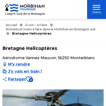
Aller
au
menu
contenu
principal
Accueil
À voir – à Faire
Activités et loisirs à faire dans le Morbihan en Bretagne sud
Bretagne Helicoptères
Bretagne Helicoptères
Aérodrome Vannes Meucon, 56250 Monterblanc
M'y rendre
J'y vais en train !
Ajouter aux favoris
Partager