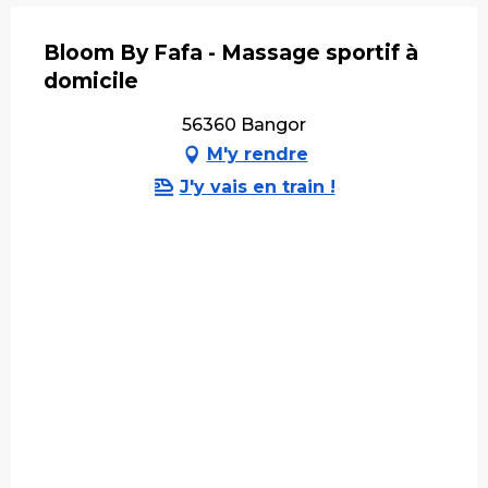
Bloom By Fafa - Massage sportif à
domicile
56360 Bangor
M'y rendre
J'y vais en train !