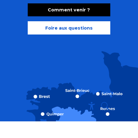
Comment venir ?
Foire aux questions
Recherche
Accessibili