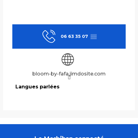
06 63 35 07
▒▒
bloom-by-fafa.jimdosite.com
Langues parlées
Langues parlées