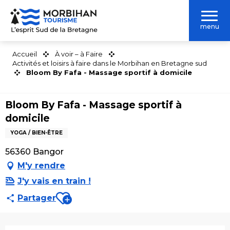
Aller
au
menu
contenu
principal
Accueil
À voir – à Faire
Activités et loisirs à faire dans le Morbihan en Bretagne sud
Bloom By Fafa - Massage sportif à domicile
Bloom By Fafa - Massage sportif à
domicile
YOGA / BIEN-ÊTRE
56360 Bangor
M'y rendre
J'y vais en train !
Ajouter aux favoris
Partager