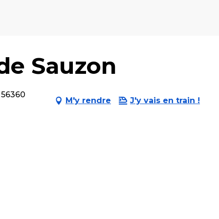
 de Sauzon
, 56360
M'y rendre
J'y vais en train !