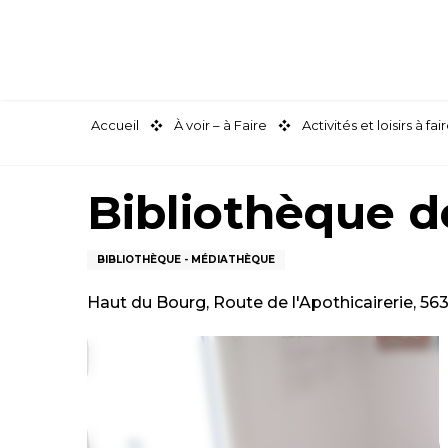
Aller
au
contenu
principal
Accueil
À voir – à Faire
Activités et loisirs à 
Bibliothèque 
BIBLIOTHÈQUE - MÉDIATHÈQUE
Haut du Bourg, Route de l'Apothicairerie, 5