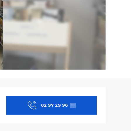
Ouverture et co
02 97 29 96
▒▒