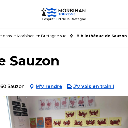
faire dans le Morbihan en Bretagne sud
Bibliothèque de Sauzon
de Sauzon
6360 Sauzon
M'y rendre
J'y vais en train !