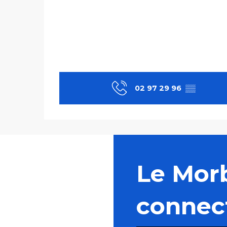
02 97 29 96
▒▒
Le Mor
connec