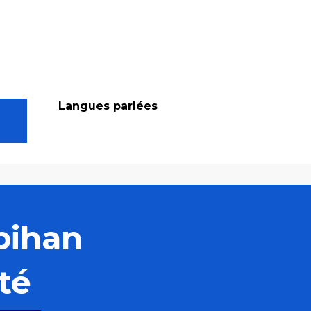
Langues parlées
Langues parlées
bihan
té